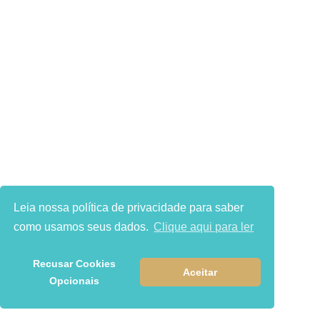
Mitos Da Neurocirurgia: O Que É
Verdade?
Qual O Seu Nível De Dor?
Peridural Cervical: Alívio Para Dores
No Pescoço E Braços!
Leia nossa política de privacidade para saber
como usamos seus dados.
Clique aqui para ler
Recusar Cookies
Cirurgia Cerebral: Como Afeta A
Aceitar
Opcionais
Mente E A Cognição?